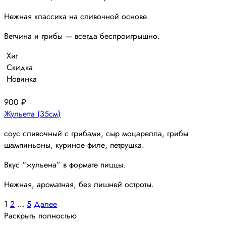
Нежная классика на сливочной основе.
Ветчина и грибы — всегда беспроигрышно.
Хит
Скидка
Новинка
900
₽
Жульетта (35см)
соус сливочный с грибами, сыр моцарелла, грибы
шампиньоны, куриное филе, петрушка.
Вкус “жульена” в формате пиццы.
Нежная, ароматная, без лишней остроты.
Пагинация
1
2
…
5
Далее
Раскрыть полностью
записей