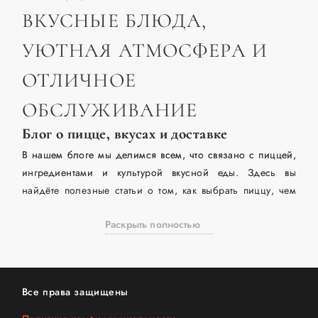
ВКУСНЫЕ БЛЮДА,
УЮТНАЯ АТМОСФЕРА И
ОТЛИЧНОЕ
ОБСЛУЖИВАНИЕ
Блог о пицце, вкусах и доставке
В нашем блоге мы делимся всем, что связано с пиццей,
ингредиентами и культурой вкусной еды. Здесь вы
найдёте полезные статьи о том, как выбрать пиццу, чем
отличаются соусы, какие сыры лучше подходят для
Раскрыть полностью
запекания и как правильно сочетать напитки с разными
видами начинок.
Мы рассказываем о классических рецептах — от
«Маргариты» и «4 сыра» до мясных и овощных
Все права защищены
вариантов, делимся интересными фактами о тесте, соусах
и способах приготовления. В блоге можно узнать, чем