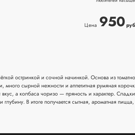
любителей насыщен
950
Цена
ру
лёгкой остринкой и сочной начинкой. Основа из томат
и, много сырной нежности и аппетитная румяная корочк
кус, а колбаса чоризо — пряность и характер. Сладки
и глубину. В итоге получается сытная, ароматная пицца