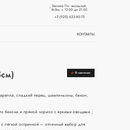
Звоните Пн - выходной;
Вт-Вск: с 12:00 до 21:00
+7 (925) 633-80-75
КОНТАКТЫ
5см)
В наличии
царелла, сладкий перец, шампиньоны, бекон,
го бекона и пряной чоризо с яркими овощами.;
, с лёгкой остринкой — отличный выбор для