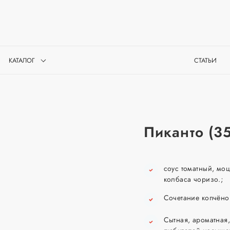
КАТАЛОГ
СТАТЬИ
Пиканто (3
соус томатный, мо
колбаса чоризо.;
Сочетание копчёно
Сытная, ароматная