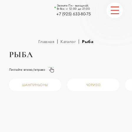
Звоните Пн - выходной;
Вт-Вск: с 12:00 до 21:00
+7 (925) 633-80-75
ГЛАВНАЯ
Главная
Каталог
Рыба
КАТАЛОГ
РЫБА
СТАТЬИ
Листайте влево/вправо
КОНТАКТЫ
ШАМПИНЬОНЫ
ЧОРИЗО